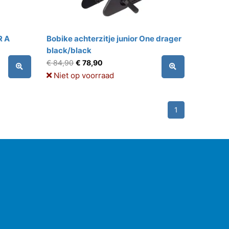
R A
Bobike achterzitje junior One drager
black/black
€ 84,90
€ 78,90
Niet op voorraad
1