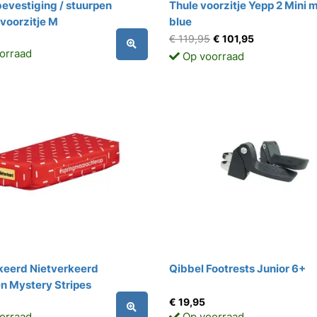
evestiging / stuurpen
Thule voorzitje Yepp 2 Mini m
voorzitje M
blue
€ 119,95
€ 101,95
orraad
Op voorraad
rkeerd Nietverkeerd
Qibbel Footrests Junior 6+
n Mystery Stripes
€ 19,95
orraad
Op voorraad