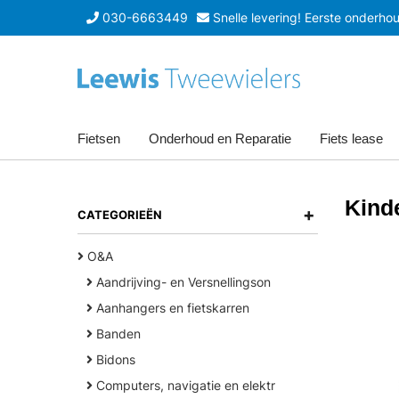
030-6663449
Snelle levering! Eerste onderhoud
Fietsen
Onderhoud en Reparatie
Fiets lease
Kinde
+
CATEGORIEËN
O&A
Aandrijving- en Versnellingson
Aanhangers en fietskarren
Banden
Bidons
Computers, navigatie en elektr