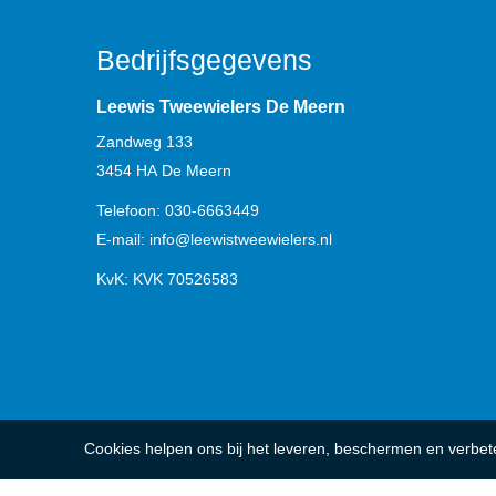
Bedrijfsgegevens
Leewis Tweewielers De Meern
Zandweg 133
3454 HA
De Meern
Telefoon:
030-6663449
E-mail:
info@leewistweewielers.nl
KvK: KVK 70526583
Cookies helpen ons bij het leveren, beschermen en verbe