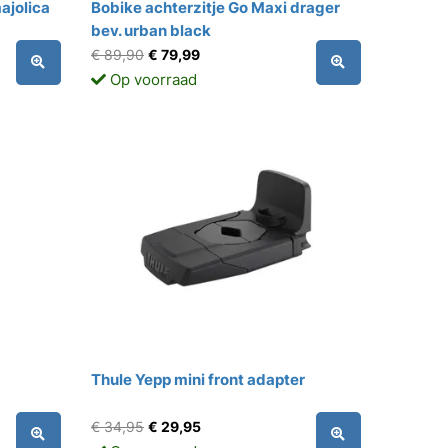
ajolica
Bobike achterzitje Go Maxi drager
bev. urban black
€ 89,90
€ 79,99
Op voorraad
Thule Yepp mini front adapter
€ 34,95
€ 29,95