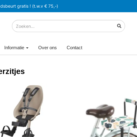
sbeurt gratis ! (t.w.v € 75,-)
Informatie
Over ons
Contact
rzitjes