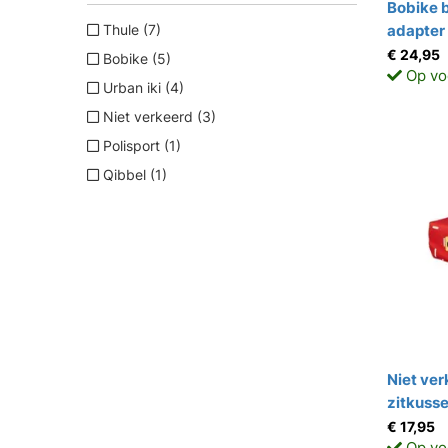
Bobike b
Thule (7)
adapter 
€ 24,95
Bobike (5)
Op vo
Urban iki (4)
Niet verkeerd (3)
Polisport (1)
Qibbel (1)
Niet ve
zitkusse
€ 17,95
Op vo