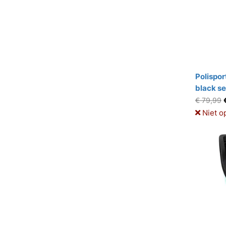
Polispor
black se
€ 79,99
Niet o