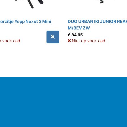
orzitje Yepp Nexxt 2 Mini
DUO URBAN IKI JUNIOR REA
M/BEV ZW
€ 84,95
p voorraad
Niet op voorraad