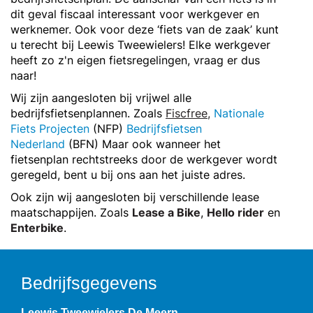
dit geval fiscaal interessant voor werkgever en
werknemer. Ook voor deze ‘fiets van de zaak’ kunt
u terecht bij Leewis Tweewielers! Elke werkgever
heeft zo z'n eigen fietsregelingen, vraag er dus
naar!
Wij zijn aangesloten bij vrijwel alle
bedrijfsfietsenplannen. Zoals
Fiscfree
,
Nationale
Fiets Projecten
(NFP)
Bedrijfsfietsen
Nederland
(BFN) Maar ook wanneer het
fietsenplan rechtstreeks door de werkgever wordt
geregeld, bent u bij ons aan het juiste adres.
Ook zijn wij aangesloten bij verschillende lease
maatschappijen. Zoals
Lease a Bike
,
Hello rider
en
Enterbike
.
Bedrijfsgegevens
Leewis Tweewielers De Meern