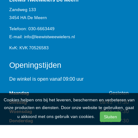
Zandweg 133
3454 HA
De Meern
Telefoon:
030-6663449
E-mail:
info@leewistweewielers.nl
KvK: KVK 70526583
Openingstijden
De winkel is open vanaf 09:00 uur
Gesloten
Maandag
Cookies helpen ons bij het leveren, beschermen en verbeteren van
08:45 - 17:30
Dinsdag
onze producten en diensten. Door onze website te gebruiken, gaat
08:45 - 17:30
Woensdag
u akkoord met ons gebruik van cookies.
Sluiten
08:45 - 17:30
Donderdag
08:45 - 17:30
Vrijdag