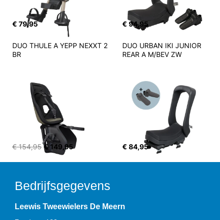
€ 79,95
€ 94,95
DUO THULE A YEPP NEXXT 2 
DUO URBAN IKI JUNIOR 
BR
REAR A M/BEV ZW
€ 154,95
€ 149,95
€ 84,95
Bedrijfsgegevens
Leewis Tweewielers De Meern