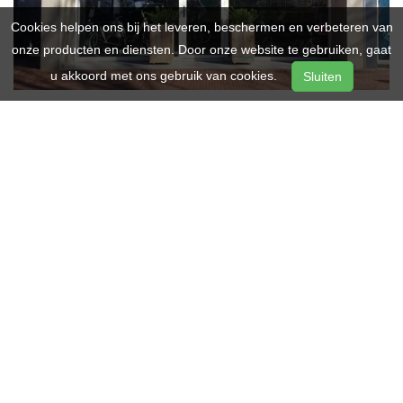
Cookies helpen ons bij het leveren, beschermen en verbeteren van
onze producten en diensten. Door onze website te gebruiken, gaat
u akkoord met ons gebruik van cookies.
Sluiten
Bedrijfsgegevens
Leewis Tweewielers De Meern
Zandweg 133
3454 HA
De Meern
Telefoon:
030-6663449
E-mail:
info@leewistweewielers.nl
KvK: KVK 70526583
Openingstijden