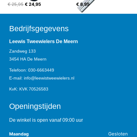
€ 25,95
€ 24,95
€ 8,95
Bedrijfsgegevens
Leewis Tweewielers De Meern
Zandweg 133
3454 HA
De Meern
Telefoon:
030-6663449
E-mail:
info@leewistweewielers.nl
KvK: KVK 70526583
Openingstijden
De winkel is open vanaf 09:00 uur
Gesloten
Maandag