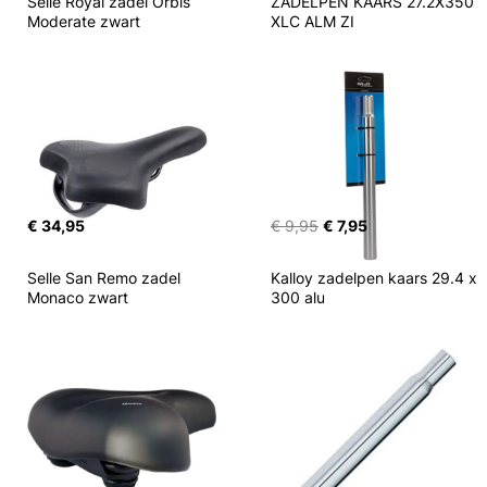
Selle Royal zadel Orbis 
ZADELPEN KAARS 27.2X350 
Moderate zwart
XLC ALM ZI
€ 34,95
€ 9,95
€ 7,95
Selle San Remo zadel 
Kalloy zadelpen kaars 29.4 x 
Monaco zwart
300 alu