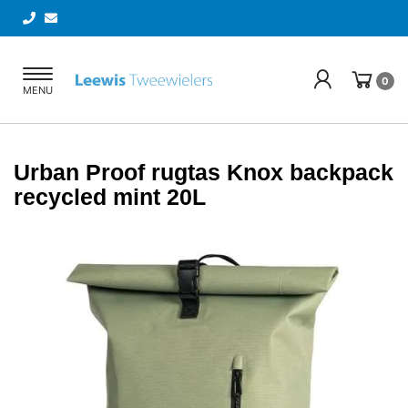
Toggle
0
MENU
navigation
Urban Proof rugtas Knox backpack
recycled mint 20L