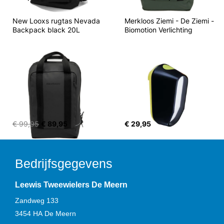
New Looxs rugtas Nevada 
Merkloos Ziemi - De Ziemi - 
Backpack black 20L
Biomotion Verlichting
€ 99,95
€ 89,95
€ 29,95
Bedrijfsgegevens
Leewis Tweewielers De Meern
Zandweg 133
3454 HA
De Meern