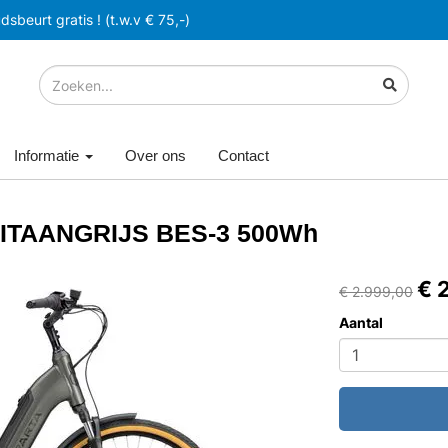
sbeurt gratis ! (t.w.v € 75,-)
Informatie
Over ons
Contact
TITAANGRIJS BES-3 500Wh
€ 
€ 2.999,00
Aantal