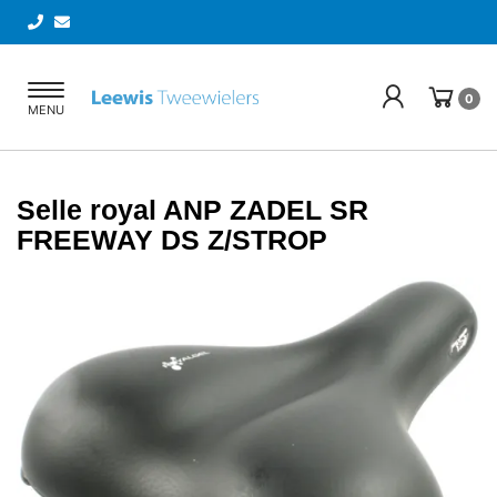
Toggle
0
MENU
navigation
Selle royal ANP ZADEL SR
FREEWAY DS Z/STROP