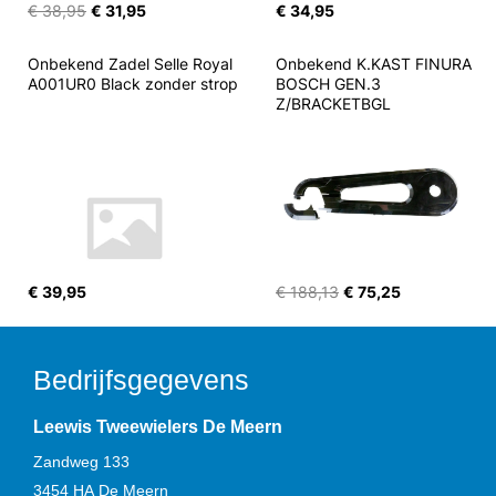
€ 38,95
€ 31,95
€ 34,95
Onbekend Zadel Selle Royal 
Onbekend K.KAST FINURA 
A001UR0 Black zonder strop
BOSCH GEN.3 
Z/BRACKETBGL
€ 39,95
€ 188,13
€ 75,25
Bedrijfsgegevens
Leewis Tweewielers De Meern
Zandweg 133
3454 HA
De Meern