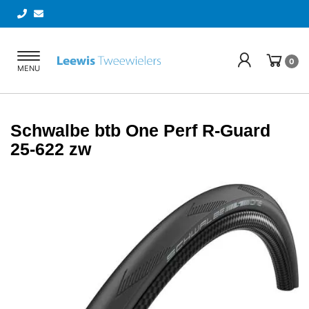
Toggle
0
MENU
navigation
Schwalbe btb One Perf R-Guard
25-622 zw