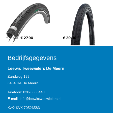
€ 29,90
€ 27,90
€ 29,90
Bedrijfsgegevens
Leewis Tweewielers De Meern
Zandweg 133
3454 HA
De Meern
Telefoon:
030-6663449
E-mail:
info@leewistweewielers.nl
KvK: KVK 70526583