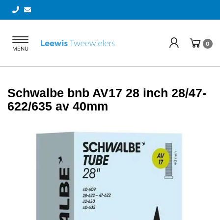
Toggle
0
MENU
navigation
Schwalbe bnb AV17 28 inch 28/47-
622/635 av 40mm