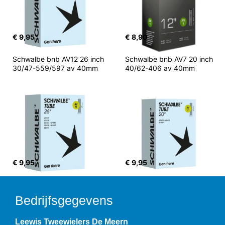
€ 9,95
€ 8,90
Schwalbe bnb AV12 26 inch 
Schwalbe bnb AV7 20 inch 
30/47-559/597 av 40mm
40/62-406 av 40mm
€ 9,95
€ 9,95
Bedrijfsgegevens
Leewis Tweewielers De Meern