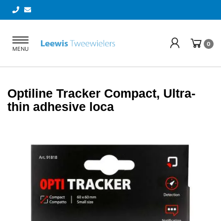
Toggle
0
MENU
navigation
Optiline Tracker Compact, Ultra-
thin adhesive loca