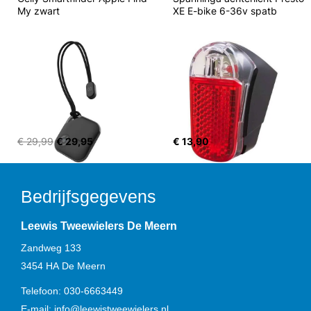
My zwart
XE E-bike 6-36v spatb
€ 29,99
€ 29,95
€ 13,90
Bedrijfsgegevens
Leewis Tweewielers De Meern
Zandweg 133
3454 HA
De Meern
Telefoon:
030-6663449
E-mail:
info@leewistweewielers.nl