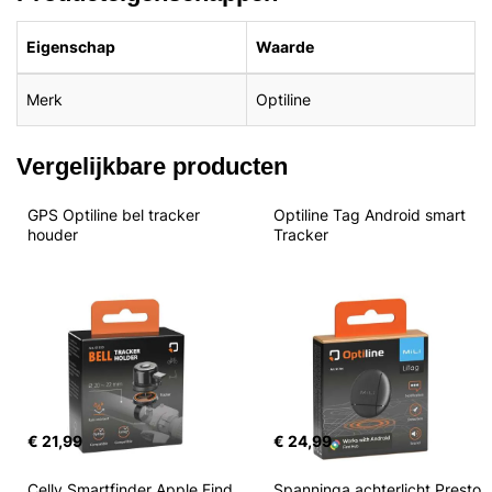
Eigenschap
Waarde
Merk
Optiline
Vergelijkbare producten
GPS Optiline bel tracker 
Optiline Tag Android smart 
houder
Tracker
€ 21,99
€ 24,99
Celly Smartfinder Apple Find 
Spanninga achterlicht Presto 