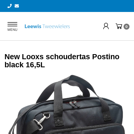
Toggle
0
MENU
navigation
New Looxs schoudertas Postino
black 16,5L