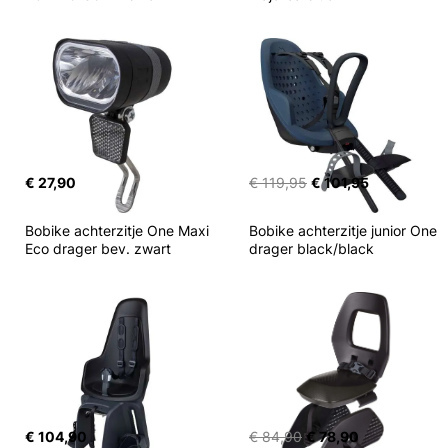
€ 27,90
€ 119,95
€ 101,95
Bobike achterzitje One Maxi 
Bobike achterzitje junior One 
Eco drager bev. zwart
drager black/black
€ 104,90
€ 84,90
€ 78,90