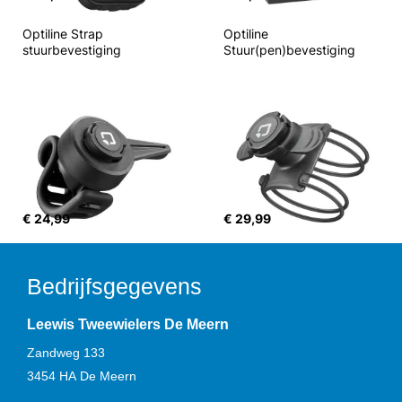
Optiline Strap 
Optiline 
stuurbevestiging
Stuur(pen)bevestiging
€ 24,99
€ 29,99
Bedrijfsgegevens
Leewis Tweewielers De Meern
Zandweg 133
3454 HA
De Meern