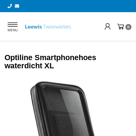
Toggle
0
MENU
navigation
Optiline Smartphonehoes
waterdicht XL