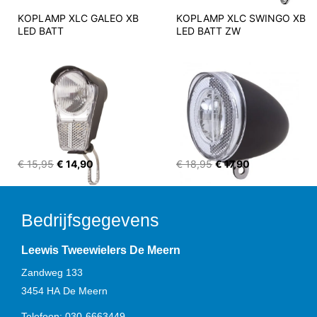
KOPLAMP XLC GALEO XB 
KOPLAMP XLC SWINGO XB 
LED BATT
LED BATT ZW
€ 15,95
€ 14,90
€ 18,95
€ 17,90
Bedrijfsgegevens
Leewis Tweewielers De Meern
Zandweg 133
3454 HA
De Meern
Telefoon:
030-6663449