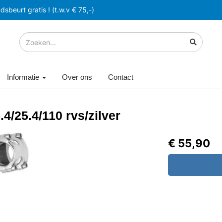
sbeurt gratis ! (t.w.v € 75,-)
Informatie
Over ons
Contact
4/25.4/110 rvs/zilver
€ 55,90