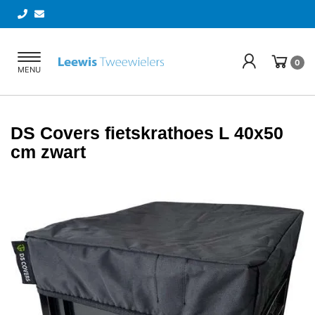
Toggle
0
MENU
navigation
DS Covers fietskrathoes L 40x50
cm zwart