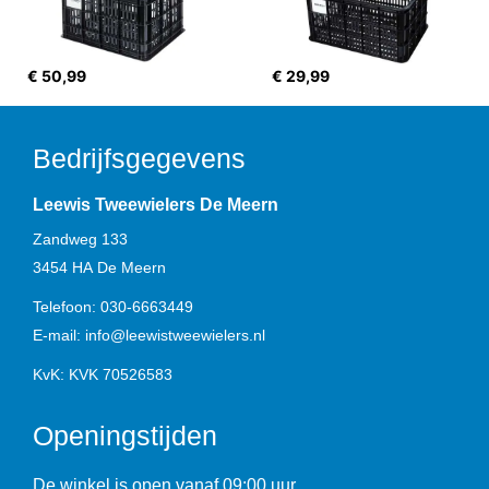
€ 50,99
€ 29,99
Bedrijfsgegevens
Leewis Tweewielers De Meern
Zandweg 133
3454 HA
De Meern
Telefoon:
030-6663449
E-mail:
info@leewistweewielers.nl
KvK: KVK 70526583
Openingstijden
De winkel is open vanaf 09:00 uur