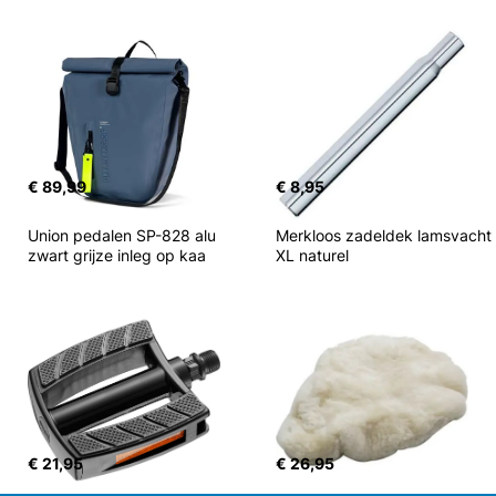
€ 89,99
€ 8,95
Union pedalen SP-828 alu 
Merkloos zadeldek lamsvacht 
zwart grijze inleg op kaa
XL naturel
€ 21,95
€ 26,95