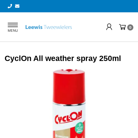
Toggle
0
MENU
navigation
CyclOn All weather spray 250ml