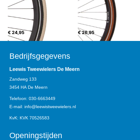
€ 24,95
€ 26,95
Bedrijfsgegevens
Leewis Tweewielers De Meern
Zandweg 133
3454 HA
De Meern
Telefoon:
030-6663449
E-mail:
info@leewistweewielers.nl
KvK: KVK 70526583
Openingstijden