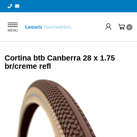
Toggle
0
MENU
navigation
Cortina btb Canberra 28 x 1.75
br/creme refl