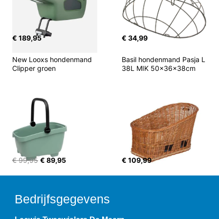
€ 189,95
€ 34,99
New Looxs hondenmand 
Basil hondenmand Pasja L 
Clipper groen
38L MIK 50x36x38cm
€ 99,95
€ 89,95
€ 109,99
Bedrijfsgegevens