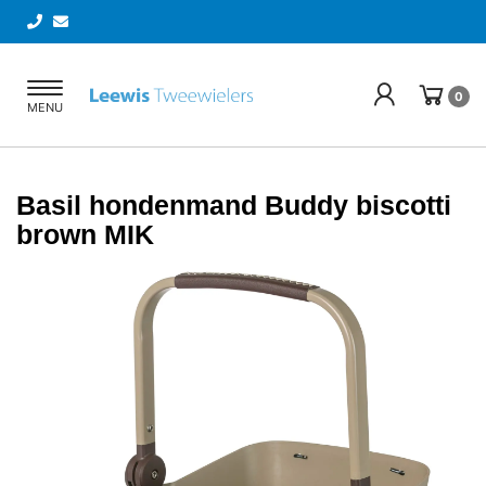
Toggle
0
MENU
navigation
Basil hondenmand Buddy biscotti
brown MIK