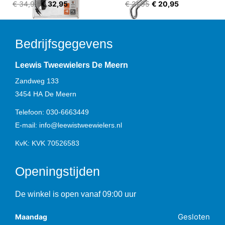
€ 34,95
€ 32,95
€ 21,95
€ 20,95
Bedrijfsgegevens
Leewis Tweewielers De Meern
Zandweg 133
3454 HA
De Meern
Telefoon:
030-6663449
E-mail:
info@leewistweewielers.nl
KvK: KVK 70526583
Openingstijden
De winkel is open vanaf 09:00 uur
Gesloten
Maandag