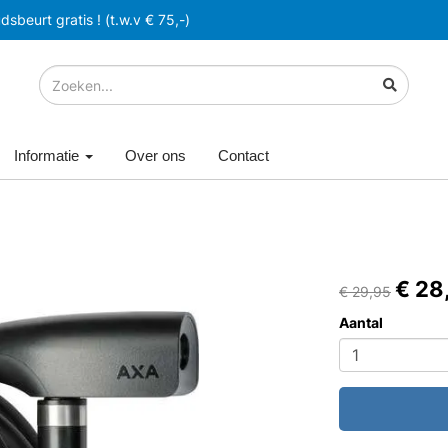
sbeurt gratis ! (t.w.v € 75,-)
Informatie
Over ons
Contact
€ 28
€ 29,95
Aantal