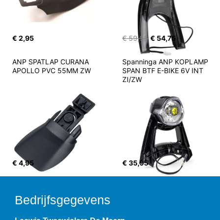
€ 2,95
€ 59,95
€ 54,75
ANP SPATLAP CURANA 
Spanninga ANP KOPLAMP 
APOLLO PVC 55MM ZW
SPAN BTF E-BIKE 6V INT 
ZI/ZW
€ 4,95
€ 35,95
Bedrijfsgegevens